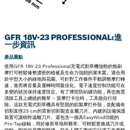
GFR 18V-23 PROFESSIONAL:進
一步資訊
產品重點
使用GFR 18V-23 Professional充電式割草機強勁的無刷
摩打可輕鬆修整濃密的植被及生命力強韌的灌木叢。適合用
於中型大小的綠地與花園。可針對工作條件手動調整摩打轉
速，進而將音量及運轉時間最佳化。電子速度控制功能可在
多變的狀況保持速度恆定。有了博世防糾纏功能，再也無需
清除工具上纏繞的雜草 – 當摩打卡住時，工具能自行排
除。這款充電式割草機具有堅固的鋁製摩打外殼，並配備有
切割直徑23 cm的雷射切割製造金屬刀片。內建的設備保護
裝置可讓樹幹遠離刀片。還包含一個具EasyWind功能的
Pro-Tap線軸，用於修剪草地和雜草。可輕鬆更換成刀片或