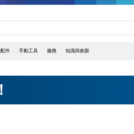
砂磨砂輪片、砂磨帶和砂紙
具配件
手動工具
服務
知識與創新
！