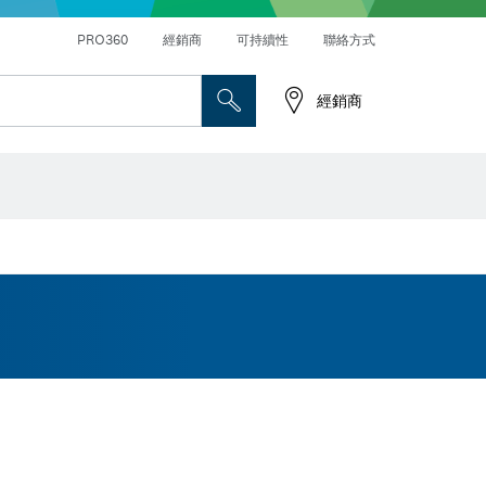
PRO360
經銷商
可持續性
聯絡方式
經銷商
螺絲起子鑽頭、螺母套筒和套筒
切削砂輪片、研磨砂輪片和鋼刷