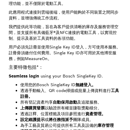
理功能，並不僅限於電動工具。
此應用程式連接到雲端後端，使用戶能夠於不同裝置之間同步
資料，並增強傳統工作流程。
我們提供此等功能，旨在為客戶提供清晰的庫存及服務管理空
間，並支援所有具備藍牙®及NFC連接的電動工具，以實現控
制、提示及基於工具資料的各項功能。
用戶必須先註冊並使用Single Key ID登入，方可使用本服務。
註冊毋須繳付任何費用。Single Key ID亦可用於其他博世服
務，例如MeasureOn。
主要特徵包括*：
Seamless login
using your Bosch SingleKey ID.
使用您的Bosch SingleKey ID
無縫登入。
透過手動輸入、QR code掃描或批量上傳資料進行
工具
註冊。
所有登記資產均享
自動保用啟動
及追蹤服務。
上傳購買發票
以驗證所有權並賺取獎勵積分。
透過註釋、位置標籤及項目參照進行
資產管理。
設定維護提示
或
將任務指派予
團隊成員。
為手工藝及貿易公司提供所有工具及設備的
庫存管理