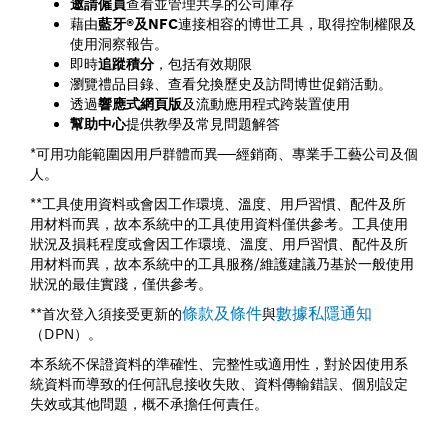
邀請僱員
查看並管理共享的公司庫存
藉由
藍牙®及NFC
連接相容的博世工具，取得控制權限及
使用洞察報告。
即時
追蹤積分
，包括有效期限
瀏覽禮品目錄、查看兌換歷史及訪問博世促銷活動。
透過
響應式網頁版
及流動應用程式跨裝置使用
幫助中心
提供教學及常見問題解答
*可用功能範圍因用戶群體而異——經銷商、專業手工藝公司及個
人。
**工具使用資料或會因工作環境、溫度、用戶習慣、配件及所
用材料而異，故本系統中的工具使用資料僅供參考。工具使用
狀況及損耗程度或會因工作環境、溫度、用戶習慣、配件及所
用材料而異，故本系統中的工具服務/維護建議乃基於一般使用
狀況的最佳實踐，僅供參考。
條款及條件
數據私隱通知
**首次登入須接受更新的
與
（DPN）。
本系統不保證資料的準確性、完整性或適用性，對於因使用系
統資料而導致的任何訊息接收失敗、資料傳輸錯誤、個別設定
失效或其他問題，概不承擔任何責任。