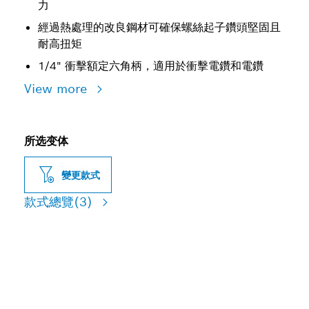
力
經過熱處理的改良鋼材可確保螺絲起子鑽頭堅固且
耐高扭矩
1/4" 衝擊額定六角柄，適用於衝擊電鑽和電鑽
View more
所选变体
變更款式
款式總覽
(3)
堅固的螺絲起子