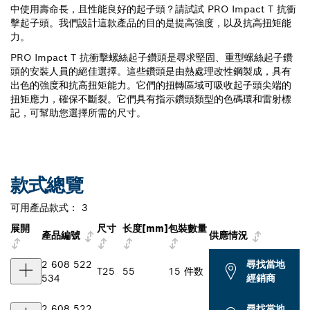
中使用壽命長，且性能良好的起子頭？請試試 PRO Impact T 抗衝
擊起子頭。我們設計這款產品的目的是提高強度，以及抗高扭矩能
力。
PRO Impact T 抗衝擊螺絲起子鑽頭是尋求堅固、重型螺絲起子鑽
頭的安裝人員的絕佳選擇。這些鑽頭是由熱處理改性鋼製成，具有
出色的強度和抗高扭矩能力。它們的扭轉區域可吸收起子頭尖端的
扭矩應力，確保不斷裂。它們具有指示鑽頭類型的色碼環和雷射標
記，可幫助您選擇所需的尺寸。
款式總覽
可用產品款式：
3
展開
尺寸
长度[mm]
包裝數量
產品編號
供應情況
2 608 522
尋找當地
T25
55
15 件数
534
經銷商
2 608 522
尋找當地