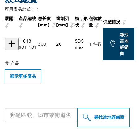
可用產品款式：
1
展開
產品編號
总长度
凿削刃
柄，形
包裝數
供應情況
[mm]
[mm]
状
量
尋找
1 618
SDS
當地
300
26
1 件数
601 101
max
經銷
商
共
产品
顯示更多產品
尋找您附近的博世專業經銷商
尋找當地經銷商