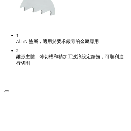
1
AlTiN 塗層，適用於要求嚴苛的金屬應用
2
錐形主體、薄切槽和精加工波浪設定鋸齒，可順利進
行切削