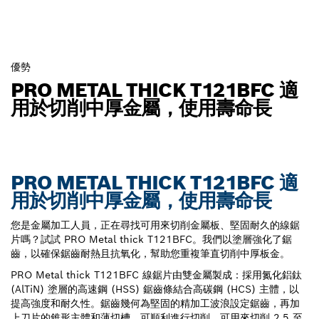
優勢
PRO METAL THICK T121BFC 適
用於切削中厚金屬，使用壽命長
PRO METAL THICK T121BFC 適
用於切削中厚金屬，使用壽命長
您是金屬加工人員，正在尋找可用來切削金屬板、堅固耐久的線鋸
片嗎？試試 PRO Metal thick T121BFC。我們以塗層強化了鋸
齒，以確保鋸齒耐熱且抗氧化，幫助您重複筆直切削中厚板金。
PRO Metal thick T121BFC 線鋸片由雙金屬製成：採用氮化鋁鈦
(AlTiN) 塗層的高速鋼 (HSS) 鋸齒條結合高碳鋼 (HCS) 主體，以
提高強度和耐久性。鋸齒幾何為堅固的精加工波浪設定鋸齒，再加
上刀片的錐形主體和薄切槽，可順利進行切削。可用來切削 2.5 至