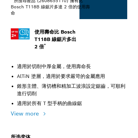
所搜尋產品 (2608655110) 擁有比
Bosch T118B 線鋸片多達 2 倍的使用壽
命
使用壽命比 Bosch
T118B 線鋸片多出
*
2 倍
適用於切削中厚金屬，使用壽命長
AlTiN 塗層，適用於要求嚴苛的金屬應用
錐形主體、薄切槽和精加工波浪設定鋸齒，可順利
進行切削
適用於所有 T 型手柄的曲線鋸
View more
所选变体