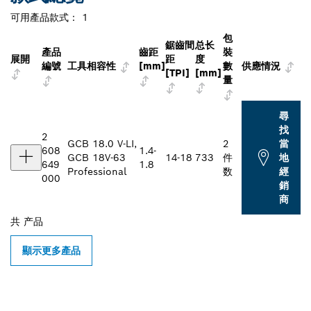
可用產品款式：
1
包
鋸齒間
总长
產品
齒距
裝
展開
距
度
編號
工具相容性
[mm]
數
供應情況
[TPI]
[mm]
量
尋
找
2
GCB 18.0 V-LI,
2
當
608
1.4-
GCB 18V-63
14-18
733
件
地
649
1.8
Professional
数
經
000
銷
商
共
产品
顯示更多產品
尋找您附近的博世專業經銷商