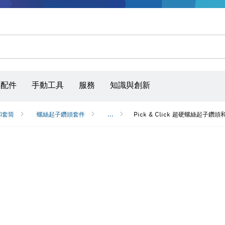
砂磨砂輪片、砂磨帶和砂紙
具配件
手動工具
服務
知識與創新
和套筒
螺絲起子鑽頭套件
...
Pick & Click 超硬螺絲起子