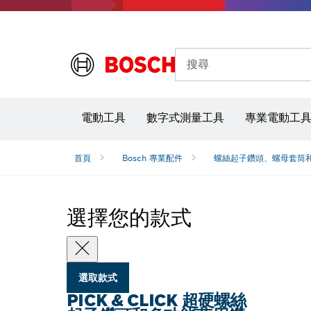
搜尋
電動工具
數字式測量工具
專業電動工
首頁
Bosch 專業配件
螺絲起子鑽頭、螺母套筒
選擇您的款式
選取款式
PICK & CLICK 超硬螺絲