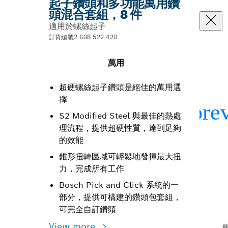
起子鑽頭和多功能萬用鑽
頭混合套組，8 件
適用於螺絲起子
訂貨編號2 608 522 420
萬用
超硬螺絲起子鑽頭是絕佳的萬用選
擇
S2 Modified Steel 與最佳的熱處
理流程，提供超硬性質，達到足夠
的效能
錐形扭轉區域可輕鬆地發揮最大扭
力，完成所有工作
Bosch Pick and Click 系統的一
部分，提供可構建的鑽頭包套組，
可完全自訂鑽頭
View more