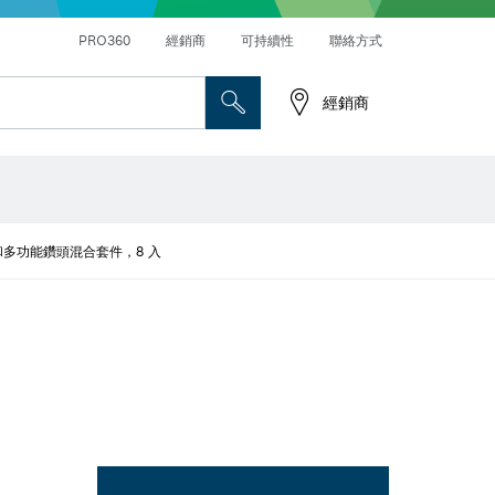
PRO360
經銷商
可持續性
聯絡方式
經銷商
螺絲起子鑽頭、螺母套筒和套筒
切削砂輪片、研磨砂輪片和鋼刷
鑽頭和多功能鑽頭混合套件，8 入