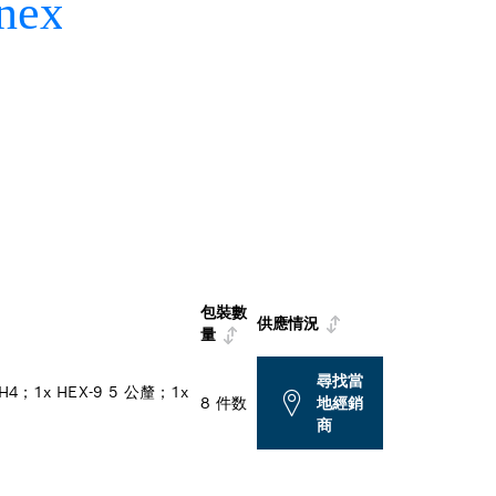
包裝數
供應情況
量
尋找當
H4；1x HEX-9 5 公釐；1x
8 件数
地經銷
商