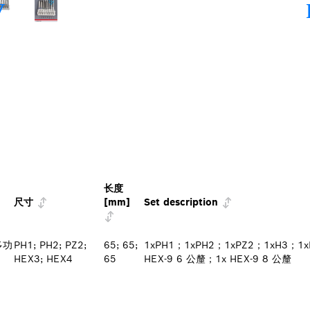
长度
尺寸
[mm]
Set description
 多功
PH1; PH2; PZ2;
65; 65;
1xPH1；1xPH2；1xPZ2；1xH3；1x
HEX3; HEX4
65
HEX-9 6 公釐；1x HEX-9 8 公釐