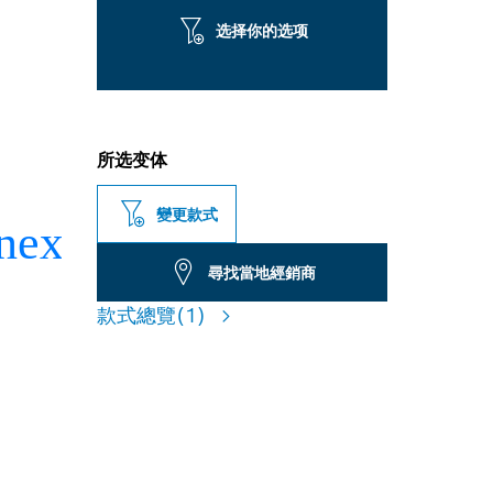
选择你的选项
所选变体
變更款式
尋找當地經銷商
款式總覽
(1)