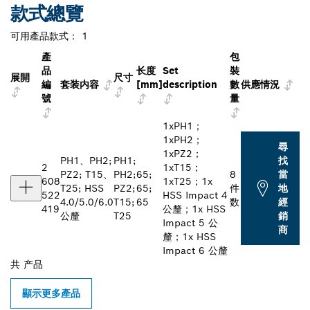
款式總覽
可用產品款式：
1
產
包
品
长度
Set
裝
展開
尺寸
編
套装内容
[mm]
description
數
供應情況
號
量
1xPH1；
1xPH2；
尋
1xPZ2；
PH1、PH2;
PH1;
找
2
1xT15；
PZ2; T15、
PH2;
65;
8
當
608
1xT25；1x
T25; HSS
PZ2;
65;
件
地
522
HSS Impact 4
4.0/5.0/6.0
T15;
65
数
經
419
公釐；1x HSS
公釐
T25
銷
Impact 5 公
商
釐；1x HSS
Impact 6 公釐
共
产品
顯示更多產品