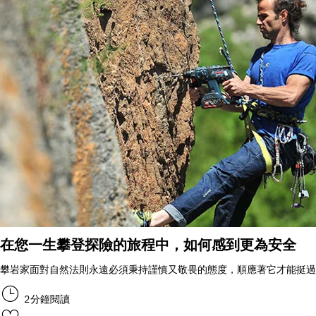
在您一生攀登探險的旅程中，如何感到更為安全
攀岩家面對自然法則永遠必須秉持謹慎又敬畏的態度，順應著它才能挺過
2分鐘閱讀