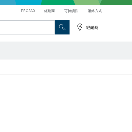
PRO360
經銷商
可持續性
聯絡方式
經銷商
螺絲起子鑽頭、螺母套筒和套筒
切削砂輪片、研磨砂輪片和鋼刷