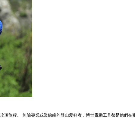
攻頂旅程。 無論專業或業餘級的登山愛好者，博世電動工具都是他們在