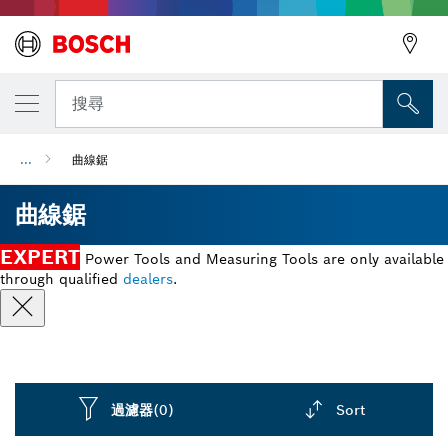
搜尋
...
曲線鋸
曲線鋸
EXPERT
Power Tools and Measuring Tools are only available
through qualified
dealers
.
過濾器
(0)
Sort
Dropdown