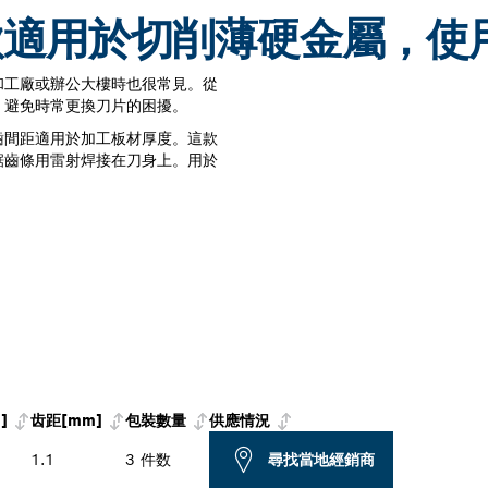
款適用於切削薄硬金屬，使
和工廠或辦公大樓時也很常見。從
，避免時常更換刀片的困擾。
齒間距適用於加工板材厚度。這款
鋸齒條用雷射焊接在刀身上。用於
]
齿距[mm]
包裝數量
供應情況
1.1
3 件数
尋找當地經銷商