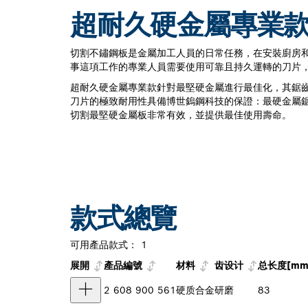
超耐久硬金屬專業
切割不鏽鋼板是金屬加工人員的日常任務，在安裝廚房
事這項工作的專業人員需要使用可靠且持久運轉的刀片
超耐久硬金屬專業款針對最堅硬金屬進行最佳化，其鋸
刀片的極致耐用性具備博世鎢鋼科技的保證：最硬金屬
切割最堅硬金屬板非常有效，並提供最佳使用壽命。
款式總覽
可用產品款式：
1
展開
產品編號
材料
齿设计
总长度[mm
2 608 900 561
硬质合金
研磨
83