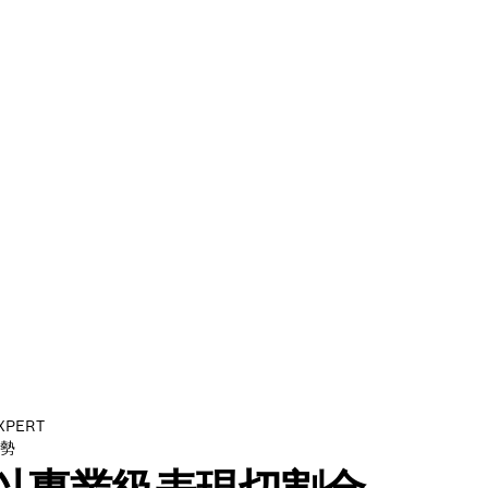
XPERT
勢