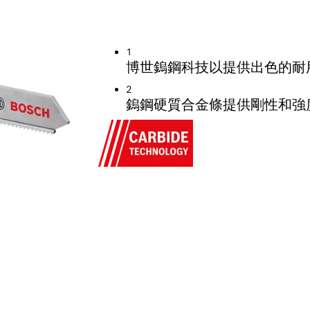
金屬，使用壽命長
1
博世鎢鋼科技以提供出色的耐
2
鎢鋼硬質合金條提供剛性和強