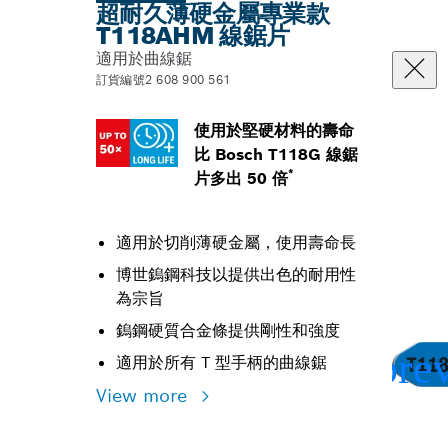
超耐久薄硬金屬專業款
T118AHM 線鋸片
適用於曲線鋸
訂貨編號2 608 900 561
使用於堅硬材料的壽命
比 Bosch T118G 線鋸
*
片多出 50 倍
適用於切削薄硬金屬，使用壽命長
博世鎢鋼科技以提供出色的耐用性
為宗旨
鎢鋼硬質合金條提供剛性和強度
適用於所有 T 型手柄的曲線鋸
View more