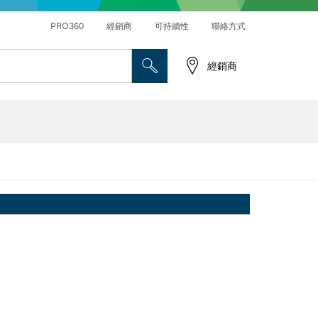
PRO360
經銷商
可持續性
聯絡方式
經銷商
螺絲起子鑽頭、螺母套筒和套筒
切削砂輪片、研磨砂輪片和鋼刷