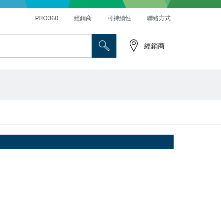
PRO360
經銷商
可持續性
聯絡方式
經銷商
螺絲起子鑽頭、螺母套筒和套筒
切削砂輪片、研磨砂輪片和鋼刷