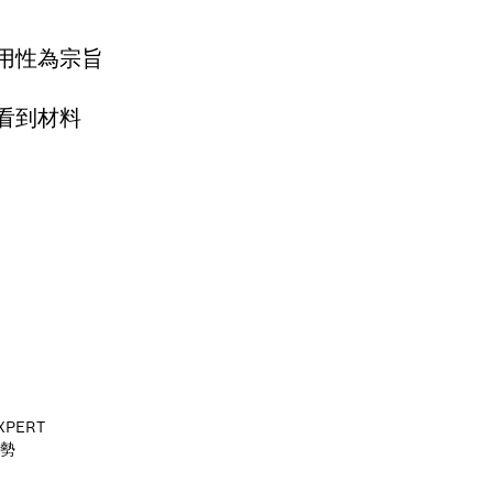
用性為宗旨
看到材料
XPERT
勢