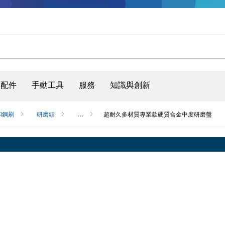
砂磨砂輪片、砂磨帶和砂紙
具配件
手動工具
服務
知識與創新
和鋼刷
研磨頭
...
超耐久多材質專業款硬質合金中度研磨盤