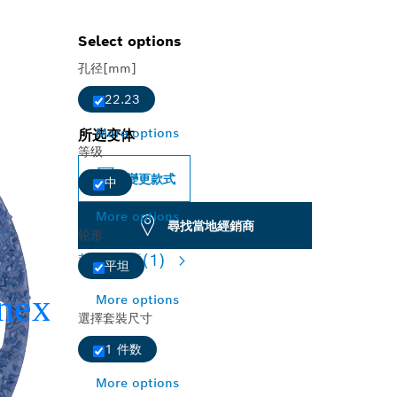
Select options
孔径[mm]
22.23
More options
所选变体
等级
變更款式
中
More options
尋找當地經銷商
轮形
款式總覽
(1)
平坦
More options
選擇套裝尺寸
1 件数
More options