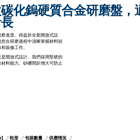
款碳化鎢硬質合金研磨盤，
命長
觀察進度。得益於全新開放式設
讓您在研磨過程中清晰掌握材料狀
修和裝修工作。
只是開放式設計。我們採用堅硬的
除材料能力。砂礫間距增大可防止
]
轮形
包裝數量
供應情況