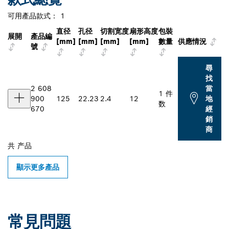
可用產品款式：
1
直径
孔径
切割宽度
扇形高度
包裝
展開
產品編
[mm]
[mm]
[mm]
[mm]
數量
供應情況
號
尋
找
2 608
當
1 件
900
125
22.23
2.4
12
地
数
670
經
銷
商
共
产品
顯示更多產品
常見問題