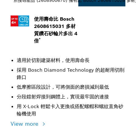
所搜尋產品 (2608900670) 擁有比 Bosch 260861502
使用壽命比 Bosch
2608615031 多材
質鑽石砂輪片多出 4
*
倍
適用於切割建築材料，使用壽命長
採用 Bosch Diamond Technology 的超耐用切削
鋒口
低摩擦區段設計，可將側面的磨損減到最低
分段鐳射焊接到鋼體上，實現最牢固的連接
用 X-Lock 輕鬆卡入更換或搭配螺帽和螺紋直角砂
輪機使用
View more