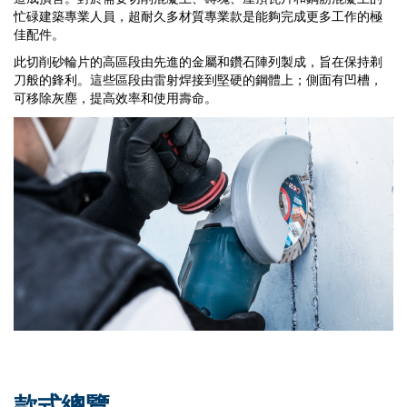
忙碌建築專業人員，超耐久多材質專業款是能夠完成更多工作的極
佳配件。
此切削砂輪片的高區段由先進的金屬和鑽石陣列製成，旨在保持剃
刀般的鋒利。這些區段由雷射焊接到堅硬的鋼體上；側面有凹槽，
可移除灰塵，提高效率和使用壽命。
款式總覽