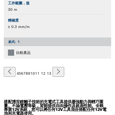
工作範圍，值
30 m
精確度
± 0.3 mm/m
款式:
1
比較產品
4
5
6
7
8
9
10
11
12
13
搭配博世鋰離子技術的充電式工具提供最強動力與輕巧重
量。不論電壓等級，皆能提供自由操作及超高性能。全賴
專業12V系統，您可以將任何12V工具混合搭配任何12V電
池和充電器使用。