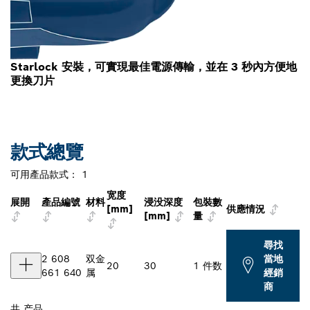
Starlock 安裝，可實現最佳電源傳輸，並在 3 秒內方便地
更換刀片
款式總覽
可用產品款式：
1
宽度
展開
產品編號
材料
浸没深度
包裝數
[mm]
供應情況
[mm]
量
尋找
2 608
双金
當地
20
30
1 件数
661 640
属
經銷
商
共
产品