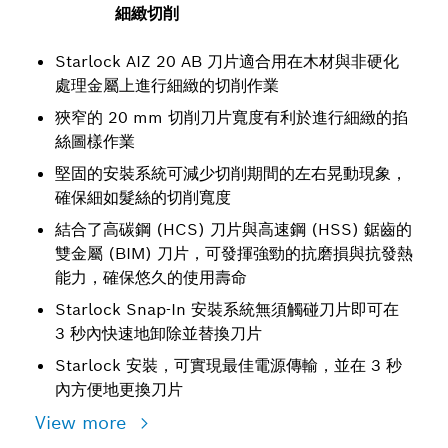
細緻切削
Starlock AIZ 20 AB 刀片適合用在木材與非硬化
處理金屬上進行細緻的切削作業
狹窄的 20 mm 切削刀片寬度有利於進行細緻的掐
絲圖樣作業
堅固的安裝系統可減少切削期間的左右晃動現象，
確保細如髮絲的切削寬度
結合了高碳鋼 (HCS) 刀片與高速鋼 (HSS) 鋸齒的
雙金屬 (BIM) 刀片，可發揮強勁的抗磨損與抗發熱
能力，確保悠久的使用壽命
Starlock Snap-In 安裝系統無須觸碰刀片即可在
3 秒內快速地卸除並替換刀片
Starlock 安裝，可實現最佳電源傳輸，並在 3 秒
內方便地更換刀片
View more