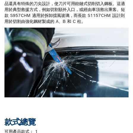
品還具有特殊的刀尖設計，使刀片可用鉸鏈式切削切入鋼板。這適
用於典型救援方式，例如切割額外入口，或經由車頂救出乘客。短
款 S957CHM 適用於拆卸擋風玻璃，而長款 S1157CHM 設計則
用於切割由強化鋼材製成的 A、B 和 C 柱。
款式總覽
可用產品款式：
1