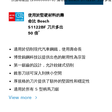
使用於堅硬材料的壽
命比 Bosch
S1122BF 刀片多出
*
50 倍
適用於切削現代汽車鋼鐵，使用壽命長
博世鎢鋼科技以提供出色的耐用性為宗旨
第一鋸齒的設計，允許鉸鏈式切削
錐形刀頭可深入到狹小空間
厚規格的刀片提供了額外的堅固性和穩定性
適用於所有 S 型柄馬刀鋸
View more