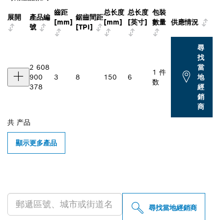
齒距
总长度
总长度
包裝
展開
產品編
鋸齒間距
[mm]
[mm]
[英寸]
數量
供應情況
號
[TPI]
尋
找
2 608
當
1 件
900
3
8
150
6
地
数
378
經
銷
商
共
产品
顯示更多產品
尋找您附近的博世專業經銷商
尋找當地經銷商